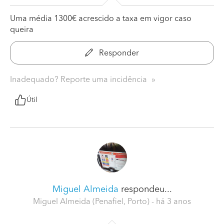
Uma média 1300€ acrescido a taxa em vigor caso
queira
Responder
Inadequado? Reporte uma incidência
Útil
Miguel Almeida
respondeu...
Miguel Almeida (Penafiel, Porto)
- há 3 anos