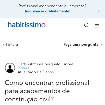
Profissional independente ou empresa?
Inscreva-se gratuitamente!
« Pintura
Faça uma pergunta
Carlos Antunes
perguntou sobre
Pintura
Como encontrar profissional para acabamentos de
Atualizado Há 3 anos
construção civil?
Como encontrar profissional
Profissional pinturas chão flutuantes e vinil capoto
para acabamentos de
cerâmica reboco areados etc alguma coisa desponha.
Obrigado
construção civil?