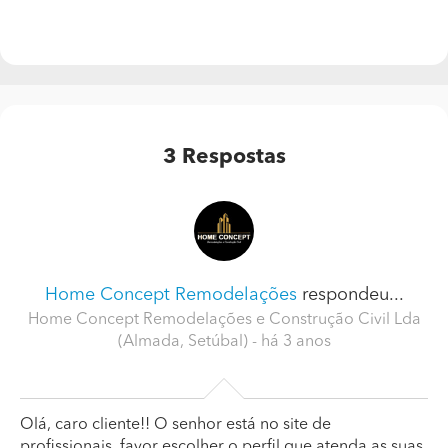
3
Respostas
Home Concept Remodelações
respondeu...
Home Concept Remodelações e Construção Civil Lda
(Almada, Setúbal)
- há 3 anos
Olá, caro cliente!! O senhor está no site de
profissionais, favor escolher o perfil que atenda as suas