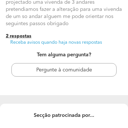
projectado uma vivenda de 3 andares
fazer a alteração para uma vivenda de um so andar
pretendiamos fazer a alteração para uma vivenda
alguem me pode orientar nos seguintes passos
de um so andar alguem me pode orientar nos
obrigado
seguintes passos obrigado
2 respostas
Receba avisos quando haja novas respostas
Tem alguma pergunta?
Pergunte à comunidade
Secção patrocinada por...