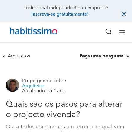
Profissional independente ou empresa?
Inscreva-se gratuitamente!
« Arquitetos
Faça uma pergunta
Rik
perguntou sobre
Arquitetos
Atualizado Há 1 año
Quais sao os pasos para alterar
Quais sao os pasos para alterar o projecto vivenda?
o projecto vivenda?
Ola a todos compramos um terreno no qual vem
Ola a todos compramos um terreno no qual vem
projectado uma vivenda de 3 andares pretendiamos