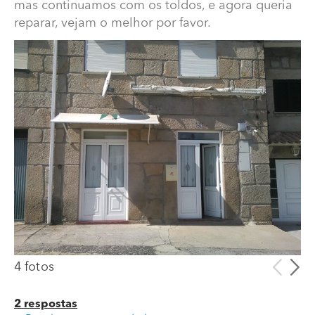
mas continuamos com os toldos, e agora queria
reparar, vejam o melhor por favor.
Quanto custa e a melhor opção para reparar toldos?
Era um estabelecimento da minha mãe e fechou mas
continuamos com os toldos, e agora queria reparar,
vejam o melhor por favor.
4 fotos
2 respostas