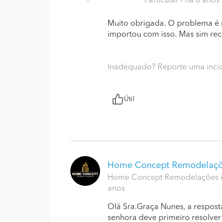
Particular
- há 6 anos
Muito obrigada. O problema é 
importou com isso. Mas sim re
Inadequado? Reporte uma inci
Útil
Home Concept Remodelaç
Home Concept Remodelações e 
anos
Olá Sra.Graça Nunes, a respos
senhora deve primeiro resolver