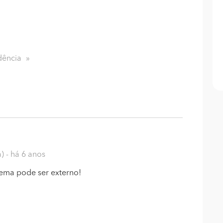
dência
a)
- há 6 anos
lema pode ser externo!