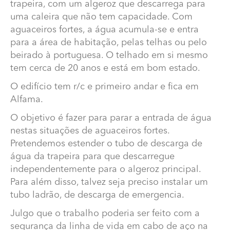
trapeira, com um algeroz que descarrega para
uma caleira que não tem capacidade. Com
aguaceiros fortes, a água acumula-se e entra
para a área de habitação, pelas telhas ou pelo
beirado à portuguesa. O telhado em si mesmo
tem cerca de 20 anos e está em bom estado.
O edifício tem r/c e primeiro andar e fica em
Alfama.
O objetivo é fazer para parar a entrada de água
Como aumentar a capacidade de descarga para
nestas situações de aguaceiros fortes.
algeroz?
Pretendemos estender o tubo de descarga de
O nosso edificio tem, no telhado norte, uma trapeira,
água da trapeira para que descarregue
com um algeroz que descarrega para uma caleira que
independentemente para o algeroz principal.
não tem capacidade. Com aguaceiros fortes, a água
Para além disso, talvez seja preciso instalar um
acumula-se e entra para a área de habitação, pelas
tubo ladrão, de descarga de emergencia.
telhas ou pelo beirado à portuguesa. O telhado em si
mesmo tem cerca de 20 anos e está em bom estado.
Julgo que o trabalho poderia ser feito com a
segurança da linha de vida em cabo de aço na
O edifício tem r/c e primeiro andar e fica em Alfama.