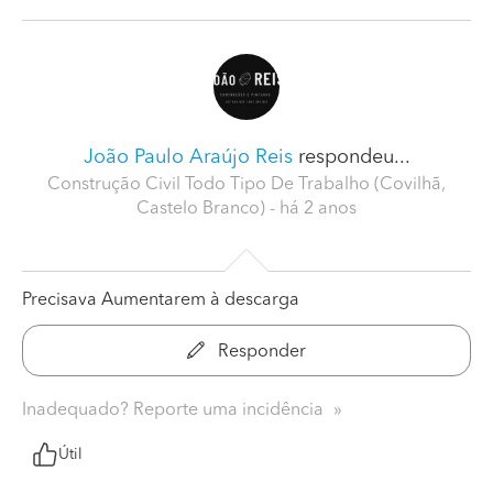
João Paulo Araújo Reis
respondeu...
Construção Civil Todo Tipo De Trabalho (Covilhã,
Castelo Branco)
- há 2 anos
Precisava Aumentarem à descarga
Responder
Inadequado? Reporte uma incidência
Útil