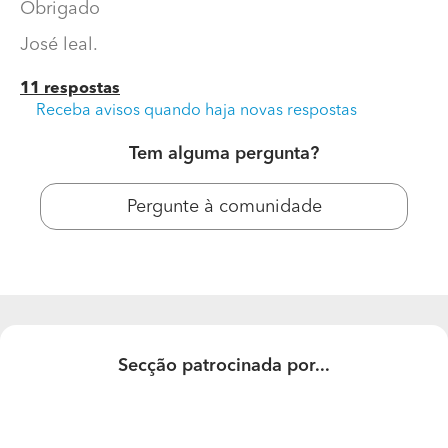
Obrigado
José leal.
11 respostas
Receba avisos quando haja novas respostas
Tem alguma pergunta?
Pergunte à comunidade
Boa tarde gostaria de saber o
Boa tarde gostaria de saber o preço de mão de obra
por m2 de pintura.
Obrigado
Secção patrocinada por...
José leal.