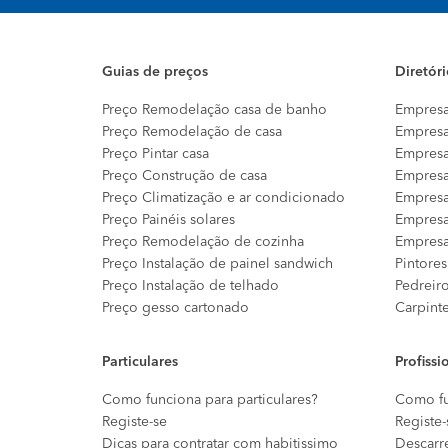
Guias de preços
Diretór
Preço Remodelação casa de banho
Empresa
Preço Remodelação de casa
Empresa
Preço Pintar casa
Empresa
Preço Construção de casa
Empresa
Preço Climatização e ar condicionado
Empresa
Preço Painéis solares
Empresa
Preço Remodelação de cozinha
Empresa
Preço Instalação de painel sandwich
Pintores
Preço Instalação de telhado
Pedreir
Preço gesso cartonado
Carpint
Particulares
Profissi
Como funciona para particulares?
Como fu
Registe-se
Registe-
Dicas para contratar com habitissimo
Descarr