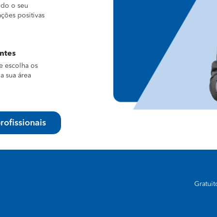
ndo o seu
ações positivas
entes
e escolha os
a sua área
rofissionais
Gratui