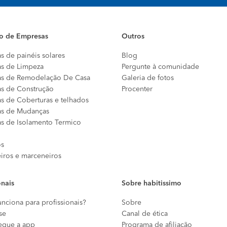
io de Empresas
Outros
s de painéis solares
Blog
s de Limpeza
Pergunte à comunidade
s de Remodelação De Casa
Galeria de fotos
s de Construção
Procenter
s de Coberturas e telhados
s de Mudanças
s de Isolamento Termico
os
eiros e marceneiros
onais
Sobre habitissimo
nciona para profissionais?
Sobre
se
Canal de ética
egue a app
Programa de afiliação