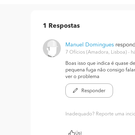
1
Respostas
Manuel Domingues
respond
7 Ofícios (Amadora, Lisboa)
- h
Boas isso que indica é quase d
pequena fuga não consigo falar
ver o problema
Responder
Inadequado? Reporte uma inci
Útil