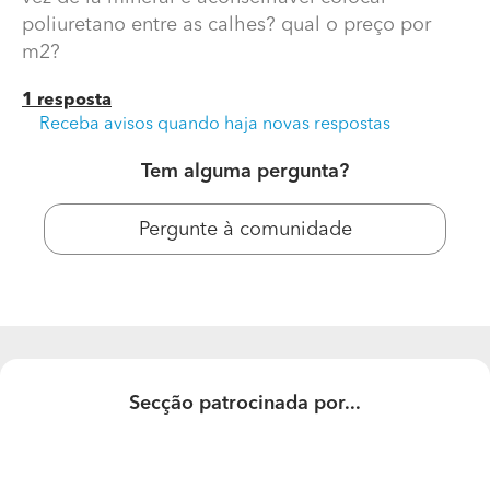
poliuretano entre as calhes? qual o preço por
m2?
1 resposta
Receba avisos quando haja novas respostas
Tem alguma pergunta?
Pergunte à comunidade
Casa antiga
Tenho uma casa em pedra pra restaurar. E bem
pequena. E por dentro quero colocar pladur, em vez de
la mineral e aconselhável colocar poliuretano entre as
calhes? qual o preço por m2?
Secção patrocinada por...