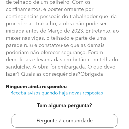
de telhado de um palheiro. Com os
confinamentos, e posteriormente por
contingencias pessoais do trabalhador que iria
proceder ao trabalho, a obra não pode ser
iniciada antes de Março de 2023. Entretanto, ao
mexer nas vigas, o telhado e parte de uma
parede ruiu e constatou-se que as demais
poderiam não oferecer segurança. Foram
demolidas e levantadas em betão com telhado
sanduíche. A obra foi embargada. O que devo
Quais as consequências da demolição?
fazer? Quais as consequências?Obrigada
Bom dia, em 2020 pedi licença para substituição de
Ninguém ainda respondeu
telhado de um palheiro. Com os confinamentos, e
Receba avisos quando haja novas respostas
posteriormente por contingencias pessoais do
trabalhador que iria proceder ao trabalho, a obra não
Tem alguma pergunta?
pode ser iniciada antes de Março de 2023. Entretanto,
ao mexer nas vigas, o telhado e parte de uma parede
ruiu e constatou-se que as demais poderiam não
Pergunte à comunidade
oferecer segurança. Foram demolidas e levantadas em