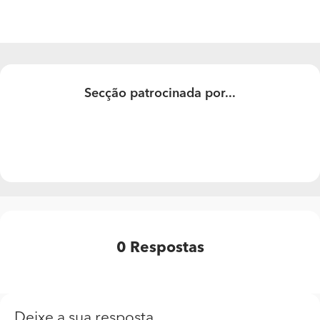
betão com telhado sanduíche. A obra foi embargada.
O que devo fazer? Quais as consequências?Obrigada
Secção patrocinada por...
0
Respostas
Deixe a sua resposta