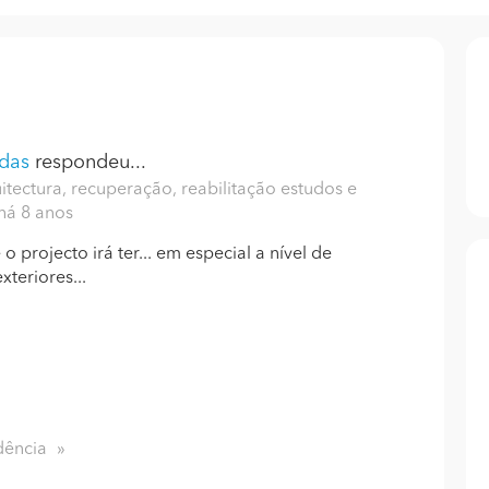
adas
respondeu...
tectura, recuperação, reabilitação estudos e
 há 8 anos
rojecto irá ter... em especial a nível de
xteriores...
dência