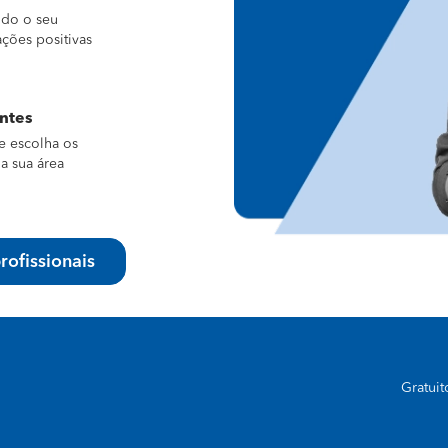
ndo o seu
ações positivas
entes
e escolha os
a sua área
rofissionais
Gratui