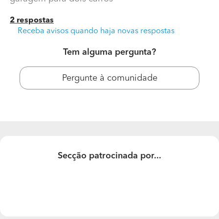
2 respostas
Receba avisos quando haja novas respostas
Tem alguma pergunta?
Pergunte à comunidade
construcão de casa
Pretendo saber o preço estimado da construção de
uma casa terrea t2 wc2 cozinha americana e garagem
Secção patrocinada por...
para dois carros