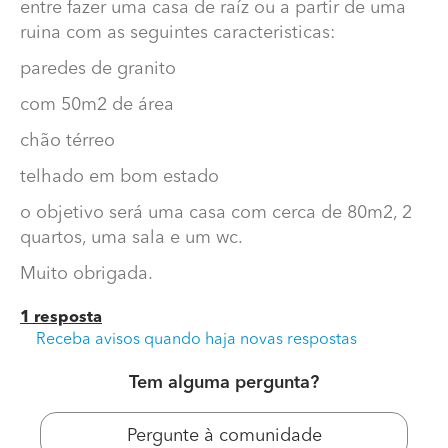
entre fazer uma casa de raíz ou a partir de uma
ruina com as seguintes caracteristicas:
paredes de granito
com 50m2 de área
chão térreo
telhado em bom estado
o objetivo será uma casa com cerca de 80m2, 2
quartos, uma sala e um wc.
construcao ou reconstruçao a partir de ruina
Muito obrigada.
gostaria de saber qual poderá ser a diferença entre
fazer uma casa de raíz ou a partir de uma ruina com as
1 resposta
seguintes caracteristicas:
Receba avisos quando haja novas respostas
paredes de granito
Tem alguma pergunta?
com 50m2 de área
chão térreo
Pergunte à comunidade