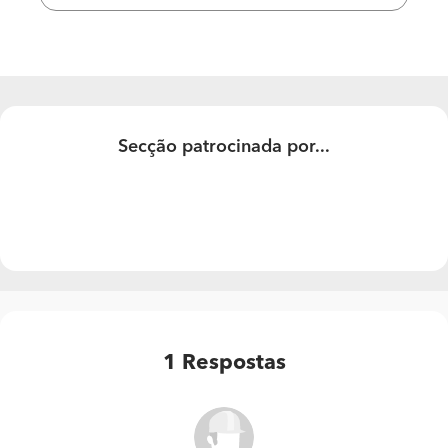
telhado em bom estado
o objetivo será uma casa com cerca de 80m2, 2
quartos, uma sala e um wc.
Muito obrigada.
Secção patrocinada por...
1
Respostas