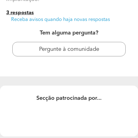
3 respostas
Receba avisos quando haja novas respostas
Tem alguma pergunta?
Pergunte à comunidade
Construir Casa
Pretendia saber o preço estimado da construção de
uma moradia com 2 pisos com 90m2 de área
Secção patrocinada por...
implantação.