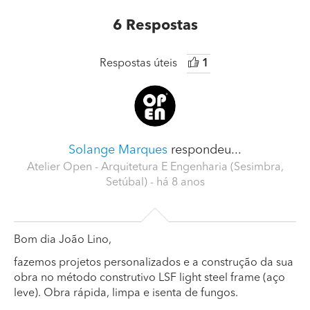
6
Respostas
Respostas úteis
1
Solange Marques
respondeu...
Atelier Open - Arquitetura E Engenharia (Sesimbra,
Setúbal)
- há 8 anos
Bom dia João Lino,
fazemos projetos personalizados e a construção da sua
obra no método construtivo LSF light steel frame (aço
leve). Obra rápida, limpa e isenta de fungos.