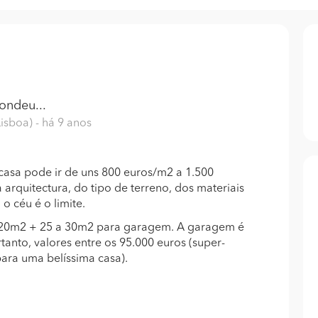
ondeu...
Lisboa)
- há 9 anos
casa pode ir de uns 800 euros/m2 a 1.500
rquitectura, do tipo de terreno, dos materiais
 o céu é o limite.
120m2 + 25 a 30m2 para garagem. A garagem é
anto, valores entre os 95.000 euros (super-
para uma belíssima casa).