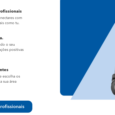
ofissionais
conectares com
ais como tu.
a.
ndo o seu
ações positivas
entes
e escolha os
a sua área
rofissionais