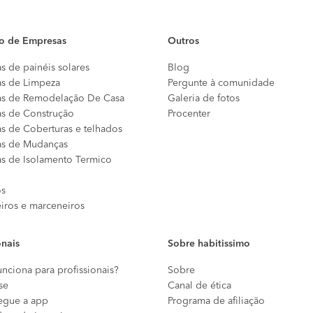
io de Empresas
Outros
s de painéis solares
Blog
s de Limpeza
Pergunte à comunidade
s de Remodelação De Casa
Galeria de fotos
s de Construção
Procenter
s de Coberturas e telhados
s de Mudanças
s de Isolamento Termico
os
eiros e marceneiros
onais
Sobre habitissimo
nciona para profissionais?
Sobre
se
Canal de ética
egue a app
Programa de afiliação