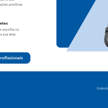
ações positivas
entes
e escolha os
a sua área
rofissionais
Gratui