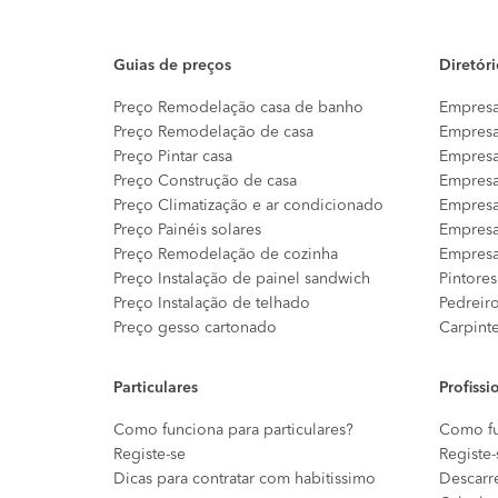
Guias de preços
Diretór
Preço Remodelação casa de banho
Empresa
Preço Remodelação de casa
Empresa
Preço Pintar casa
Empresa
Preço Construção de casa
Empresa
Preço Climatização e ar condicionado
Empresa
Preço Painéis solares
Empresa
Preço Remodelação de cozinha
Empresa
Preço Instalação de painel sandwich
Pintores
Preço Instalação de telhado
Pedreir
Preço gesso cartonado
Carpint
Particulares
Profissi
Como funciona para particulares?
Como fu
Registe-se
Registe-
Dicas para contratar com habitissimo
Descarr