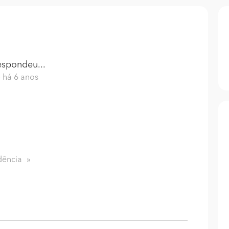
spondeu...
- há 6 anos
dência