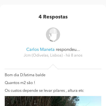
4
Respostas
Carlos Maneta
respondeu...
Jcm (Odivelas, Lisboa)
- há 8 anos
Bom dia D.fatima balde
Quantos m2 são !
Os custos depende se levar pilares , altura etc