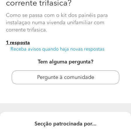
corrente trifasica?
Como se passa com o kit dos painéis para
instalaçao numa vivenda unifamiliar com
corrente trifasica.
1 resposta
Receba avisos quando haja novas respostas
Tem alguma pergunta?
Como se passa com o kit dos painéis para instalação
numa vivenda unifamiliar com corrente trifasica?
Pergunte à comunidade
Como se passa com o kit dos painéis para instalaçao
numa vivenda unifamiliar com corrente trifasica.
Secção patrocinada por...