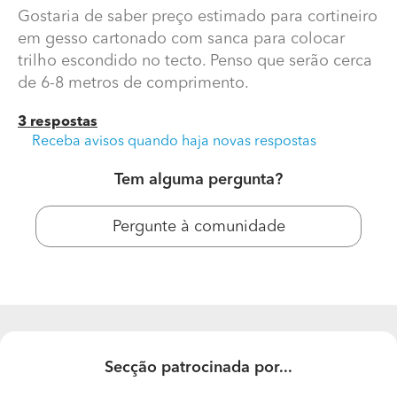
Gostaria de saber preço estimado para cortineiro
em gesso cartonado com sanca para colocar
trilho escondido no tecto. Penso que serão cerca
de 6-8 metros de comprimento.
3 respostas
Receba avisos quando haja novas respostas
Tem alguma pergunta?
Quanto custa um cortineiro em gesso cartonado?
Pergunte à comunidade
Boa Tarde,
Gostaria de saber preço estimado para cortineiro em
gesso cartonado com sanca para colocar trilho
escondido no tecto. Penso que serão cerca de 6-8
metros de comprimento.
Secção patrocinada por...