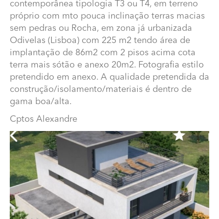
contemporânea tipologia T3 ou T4, em terreno
próprio com mto pouca inclinação terras macias
sem pedras ou Rocha, em zona já urbanizada
Odivelas (Lisboa) com 225 m2 tendo área de
implantação de 86m2 com 2 pisos acima cota
terra mais sótão e anexo 20m2. Fotografia estilo
pretendido em anexo. A qualidade pretendida da
construção/isolamento/materiais é dentro de
gama boa/alta.
Qual o custo para construção de moradia T3/T4?
Cptos Alexandre
Custo por m2 para construção de moradia
contemporânea tipologia T3 ou T4, em terreno próprio
com mto pouca inclinação terras macias sem pedras ou
Rocha, em zona já urbanizada Odivelas (Lisboa) com
225 m2 tendo área de implantação de 86m2 com 2
pisos acima cota terra mais sótão e anexo 20m2.
Fotografia estilo pretendido em anexo. A qualidade
pretendida da construção/isolamento/materiais é