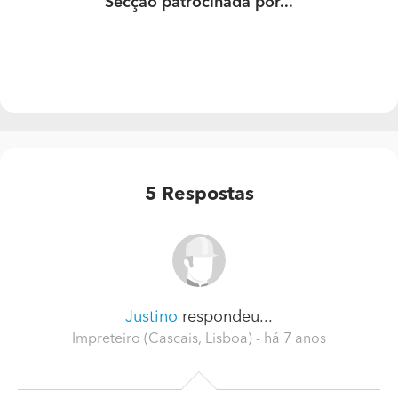
Secção patrocinada por...
5
Respostas
Justino
respondeu...
Impreteiro (Cascais, Lisboa)
- há 7 anos