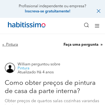
Profissional independente ou empresa?
Inscreva-se gratuitamente!
« Pintura
Faça uma pergunta
William
perguntou sobre
Pintura
Como obter preços de pintura de casa da parte
Atualizado Há 4 anos
interna?
Como obter preços de pintura
Obter preços de quartos salas cozinhas varandas
de casa da parte interna?
banheiros areas parte interna .. murus e parte externa
da casa e apartamento .
Obter preços de quartos salas cozinhas varandas