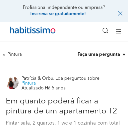
Profissional independente ou empresa?
Inscreva-se gratuitamente!
« Pintura
Faça uma pergunta
Patrícia & Orbu, Lda
perguntou sobre
Pintura
Atualizado Há 5 anos
Em quanto poderá ficar a
Em quanto poderá ficar a pintura de um apartamento
pintura de um apartamento T2
T2
Pintar sala, 2 quartos, 1 wc e 1 cozinha com total
Pintar sala, 2 quartos, 1 wc e 1 cozinha com total de