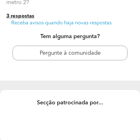
metro 2?
3 respostas
Receba avisos quando haja novas respostas
Tem alguma pergunta?
Pergunte à comunidade
Fazer Isolamento Térmico Habitação
Preço capoto moradia 2 pisos, qual o preço metro 2?
Secção patrocinada por...