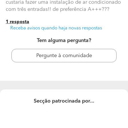
custaria fazer uma instalação de ar condicionado
com três entradas!! de preferência A+++???
1 resposta
Receba avisos quando haja novas respostas
Tem alguma pergunta?
Pergunte à comunidade
Fornecer e Instalar Ar Condicionado
Boa tarde, gostaria a de saber quanto me custaria fazer
uma instalação de ar condicionado com três entradas!!
de preferência A+++???
Secção patrocinada por...