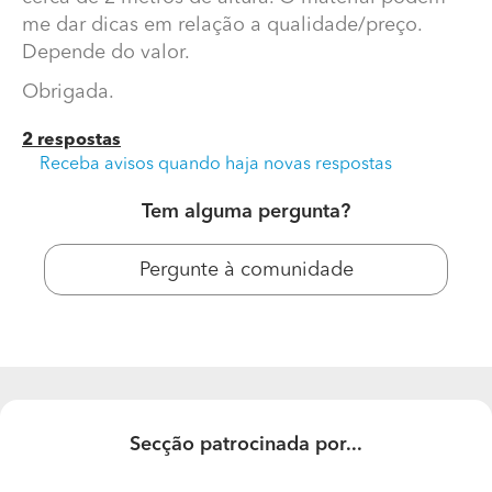
me dar dicas em relação a qualidade/preço.
Depende do valor.
Obrigada.
2 respostas
Receba avisos quando haja novas respostas
Tem alguma pergunta?
Gostaria de saber quanto fica
Pergunte à comunidade
Gostaria de saber quanto fica construir um muro a toda
a volta de um terreno de 1300m2, de cerca de 2 metros
de altura. O material podem me dar dicas em relação a
qualidade/preço. Depende do valor.
Obrigada.
Secção patrocinada por...