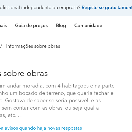
ofissional independente ou empresa?
Registe-se gratuitamen
nais
Guia de preços
Blog
Comunidade
Pergunte à comunidade
Informações sobre obras
Galeria de fotos
 de banho
delação casa de banho
Construção de casa
Limpeza
Preço Construção de casa
Limpeza
Pr
ndicionado
ozinha
delação de cozinha
Construção de piscina
Jardinagem
Preço Construção de piscina
Carpintaria e marcenar
Pr
 sobre obras
Procenter
asa
delação de casa
Terraplanagem e demolições
Faz tudo
Preço Construção de garagem
Pintura
Pr
um andar moradia, com 4 habitações e na parte
enho um bocado de terreno, que queria fechar e
res
critório
elação de escritório
Engenheiros
Decoração de interiores
Preço Construção de casa contentor
Jardinagem
Pr
. Gostava de saber se seria possível, e as
e banho
ifício
elação de edifício
Arquitetos
Carpintaria e marcenaria
Preço Terraplanagem e demolições
Pedreiros
Pr
 sem contar com as obras, ou seja qual a
, etc. . .
inha
iscina
elação de piscina
Topógrafos
Remodelação casa de banho
Preço Construção de edifício
Climatização e ar cond
Pr
a avisos quando haja novas respostas