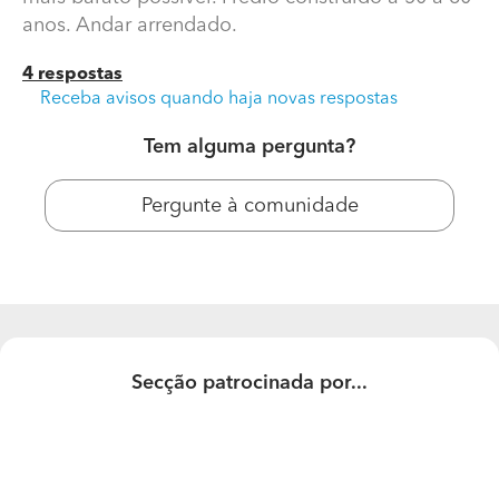
anos. Andar arrendado.
4 respostas
Receba avisos quando haja novas respostas
Tem alguma pergunta?
Pergunte à comunidade
Insonorizar Residência (Parcial)
Gostaria de saber sem compromisso isolamento total
físico do tecto, relação qualidade/preço mais barato
possível. Prédio construído à 50 a 60 anos. Andar
Secção patrocinada por...
arrendado.