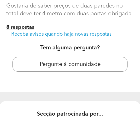
Gostaria de saber preços de duas paredes no
total deve ter 4 metro com duas portas obrigada.
8 respostas
Receba avisos quando haja novas respostas
Tem alguma pergunta?
Pergunte à comunidade
Instalar Gesso Cartonado Em Residência
Boa tarde
Gostaria de saber preços de duas paredes no total
deve ter 4 metro com duas portas obrigada.
Secção patrocinada por...