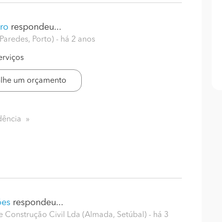
ro
respondeu...
Paredes, Porto)
- há 2 anos
erviços
-lhe um orçamento
dência
ões
respondeu...
Construção Civil Lda (Almada, Setúbal)
- há 3