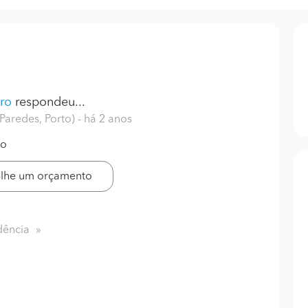
ro
respondeu...
Paredes, Porto)
- há 2 anos
co
-lhe um orçamento
dência