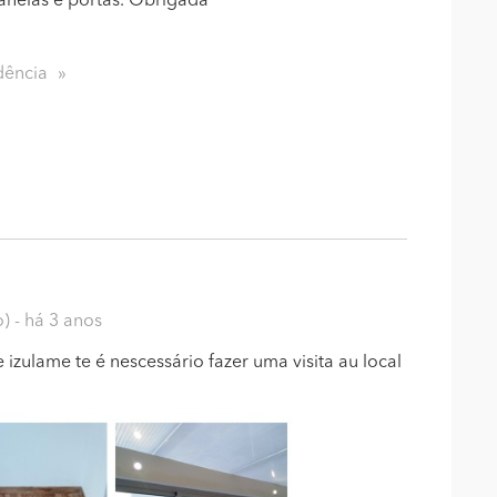
 janelas e portas. Obrigada
dência
o)
- há 3 anos
 izulame te é nescessário fazer uma visita au local