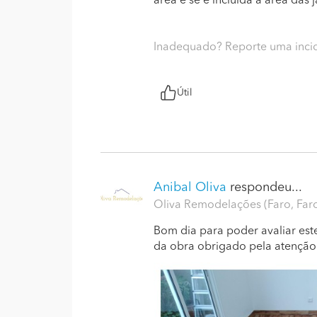
área é se é incluída a área das
Inadequado? Reporte uma inci
Útil
Anibal Oliva
respondeu...
Oliva Remodelações (Faro, Far
Bom dia para poder avaliar este
da obra obrigado pela atenção