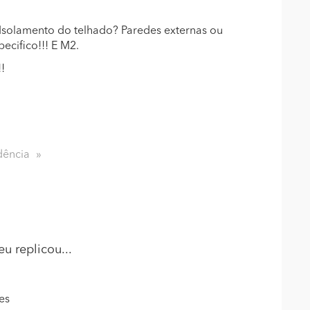
 Isolamento do telhado? Paredes externas ou
pecifico!!! E M2.
!
dência
eu
replicou...
es