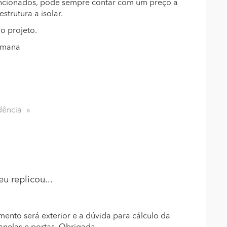
encionados, pode sempre contar com um preço a
strutura a isolar.
o projeto.
emana
dência
eu
replicou...
mento será exterior e a dúvida para cálculo da