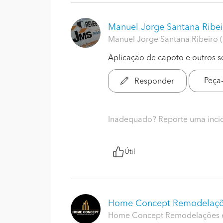
Manuel Jorge Santana Ribei
Manuel Jorge Santana Ribeiro (
Aplicação de capoto e outros s
Peça
Responder
Inadequado? Reporte uma inci
Útil
Home Concept Remodelaç
Home Concept Remodelações e 