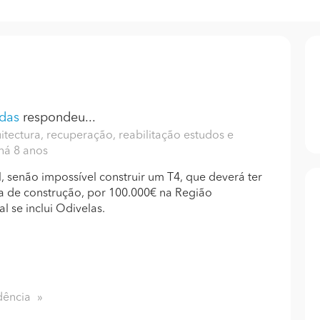
adas
respondeu...
tectura, recuperação, reabilitação estudos e
 há 8 anos
l, senão impossível construir um T4, que deverá ter
 de construção, por 100.000€ na Região
l se inclui Odivelas.
dência