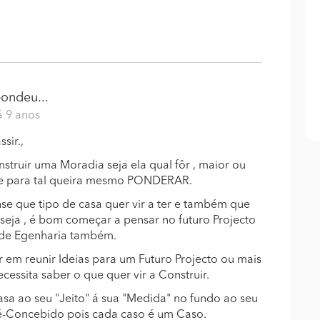
ondeu...
á 9 anos
ir.,
truir uma Moradia seja ela qual fôr , maior ou
e para tal queira mesmo PONDERAR.
e que tipo de casa quer vir a ter e também que
u seja , é bom começar a pensar no futuro Projecto
o de Egenharia também.
r em reunir Ideias para um Futuro Projecto ou mais
essita saber o que quer vir a Construir.
asa ao seu "Jeito" á sua "Medida" no fundo ao seu
é-Concebido pois cada caso é um Caso.