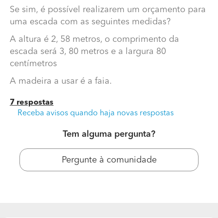
Se sim, é possível realizarem um orçamento para
uma escada com as seguintes medidas?
A altura é 2, 58 metros, o comprimento da
escada será 3, 80 metros e a largura 80
centímetros
A madeira a usar é a faia.
7 respostas
Receba avisos quando haja novas respostas
Móveis Por Medida
Tem alguma pergunta?
Boa tarde,
Vocês fazem escadas de madeira?
Pergunte à comunidade
Se sim, é possível realizarem um orçamento para uma
escada com as seguintes medidas?
A altura é 2, 58 metros, o comprimento da escada será
3, 80 metros e a largura 80 centímetros