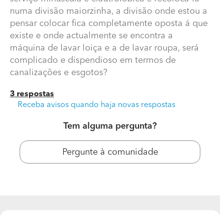
numa divisão maiorzinha, a divisão onde estou a
pensar colocar fica completamente oposta á que
existe e onde actualmente se encontra a
máquina de lavar loiça e a de lavar roupa, será
complicado e dispendioso em termos de
canalizações e esgotos?
3 respostas
Receba avisos quando haja novas respostas
Mudar casa de banho de lugar
Tem alguma pergunta?
Moro numa espécie de apartamento com cerca de 30
anos, queria tirar uma casa de banho de serviço
Pergunte à comunidade
minúscula e clautrofóbica e recolocá-la numa divisão
maiorzinha, a divisão onde estou a pensar colocar fica
completamente oposta á que existe e onde
actualmente se encontra a máquina de lavar loiça e a
de lavar roupa, será complicado e dispendioso em
termos de canalizações e esgotos?