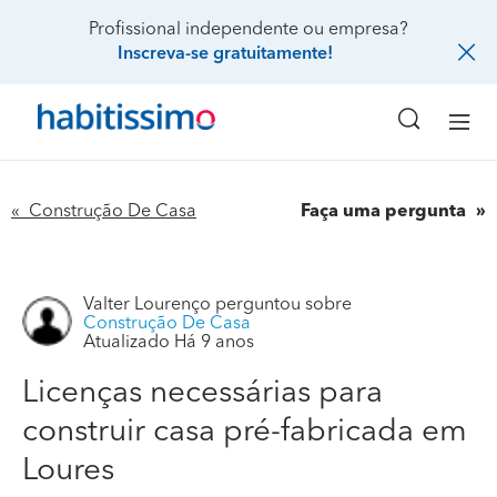
Profissional independente ou empresa?
Inscreva-se gratuitamente!
« Construção De Casa
Faça uma pergunta
Valter Lourenço
perguntou sobre
Construção De Casa
Licenças necessárias para construir casa pré-fabricada
Atualizado Há 9 anos
em Loures
Licenças necessárias para
Possuo um terreno em Loures e gostaria de saber quais
construir casa pré-fabricada em
as licenças necesssárias para poder construir uma casa
pré-fabricada com 150m2.
Loures