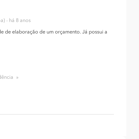
oa)
- há 8 anos
de de elaboração de um orçamento. Já possui a
dência