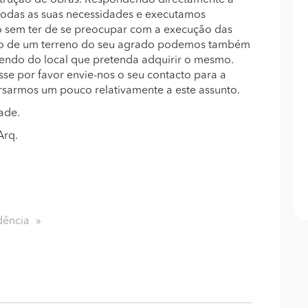
trução de obras. Respondendo directamente á
todas as suas necessidades e executamos
o sem ter de se preocupar com a execução das
ão de um terreno do seu agrado podemos também
dendo do local que pretenda adquirir o mesmo.
sse por favor envie-nos o seu contacto para a
rsarmos um pouco relativamente a este assunto.
ade.
Arq.
dência