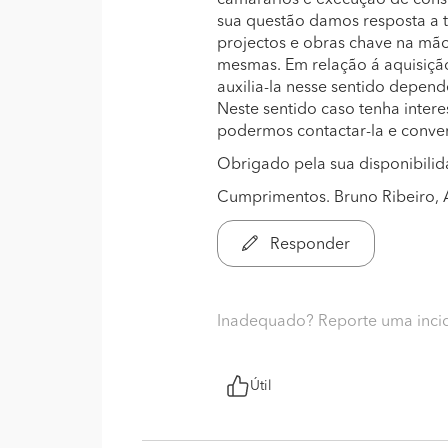
camarários e execução de cons
sua questão damos resposta a 
projectos e obras chave na mã
mesmas. Em relação á aquisiç
auxilia-la nesse sentido depen
Neste sentido caso tenha intere
podermos contactar-la e conve
Obrigado pela sua disponibilid
Cumprimentos. Bruno Ribeiro, 
Responder
Inadequado? Reporte uma inci
Útil