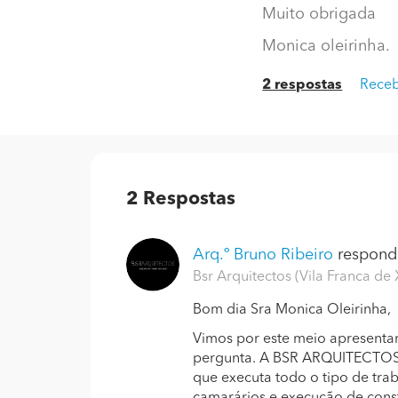
Muito obrigada
Monica oleirinha.
2 respostas
Receb
2
Respostas
Arq.º Bruno Ribeiro
responde
Bsr Arquitectos (Vila Franca de 
Bom dia Sra Monica Oleirinha,
Vimos por este meio apresent
pergunta. A BSR ARQUITECTOS é
que executa todo o tipo de trab