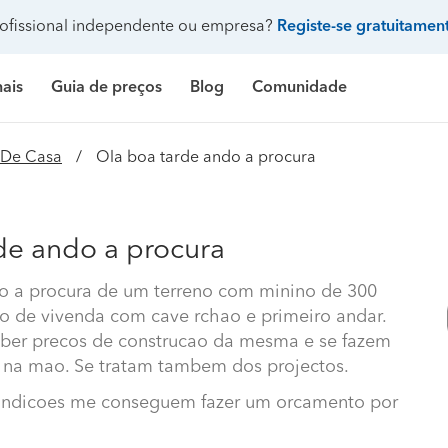
ofissional independente ou empresa?
Registe-se gratuitamen
nais
Guia de preços
Blog
Comunidade
Pergunte à comunidade
 De Casa
Ola boa tarde ando a procura
Galeria de fotos
 de banho
delação casa de banho
Construção de casa
Limpeza
Preço Construção de casa
Limpeza
Pr
ndicionado
ozinha
delação de cozinha
Construção de piscina
Jardinagem
Preço Construção de piscina
Carpintaria e marcenar
Pr
de ando a procura
Procenter
asa
delação de casa
Terraplanagem e demolições
Faz tudo
Preço Construção de garagem
Pintura
Pr
o a procura de um terreno com minino de 300
o de vivenda com cave rchao e primeiro andar.
res
critório
elação de escritório
Engenheiros
Decoração de interiores
Preço Construção de casa contentor
Jardinagem
Pr
ber precos de construcao da mesma e se fazem
e banho
ifício
elação de edifício
Arquitetos
Carpintaria e marcenaria
Preço Terraplanagem e demolições
Pedreiros
Pr
na mao. Se tratam tambem dos projectos.
inha
iscina
elação de piscina
Topógrafos
Remodelação casa de banho
Preço Construção de edifício
Climatização e ar cond
Pr
condicoes me conseguem fazer um orcamento por