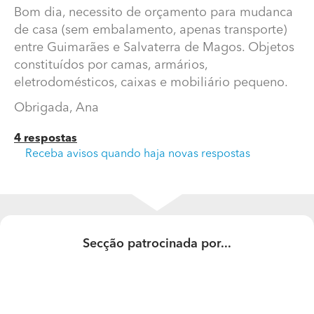
Bom dia, necessito de orçamento para mudanca
de casa (sem embalamento, apenas transporte)
entre Guimarães e Salvaterra de Magos. Objetos
constituídos por camas, armários,
eletrodomésticos, caixas e mobiliário pequeno.
Obrigada, Ana
4 respostas
Receba avisos quando haja novas respostas
Quanto custa o serviço de mudança entre Guimarães e
Salvaterra de Magos?
Bom dia, necessito de orçamento para mudanca de
casa (sem embalamento, apenas transporte) entre
Secção patrocinada por...
Guimarães e Salvaterra de Magos. Objetos constituídos
por camas, armários, eletrodomésticos, caixas e
mobiliário pequeno.
Obrigada, Ana