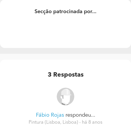
Catia costa .
Secção patrocinada por...
3
Respostas
Fábio Rojas
respondeu...
Pintura (Lisboa, Lisboa)
- há 8 anos