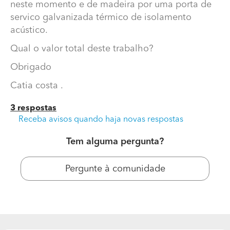
neste momento e de madeira por uma porta de
servico galvanizada térmico de isolamento
acústico.
Qual o valor total deste trabalho?
Obrigado
Catia costa .
3 respostas
Receba avisos quando haja novas respostas
Outros Trabalhos Carpinteiros
Tem alguma pergunta?
Boa tarde
Necessito de trocar a porta da arrecadação que neste
Pergunte à comunidade
momento e de madeira por uma porta de servico
galvanizada térmico de isolamento acústico.
Qual o valor total deste trabalho?
Obrigado