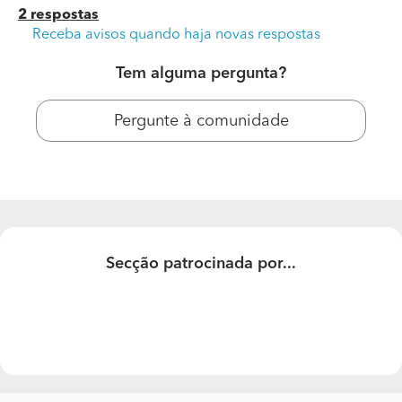
2 respostas
Receba avisos quando haja novas respostas
Tem alguma pergunta?
Pergunte à comunidade
Outros Trabalhos Carpinteiros
Ola sostaria de saber preços de uma beliche de
Secção patrocinada por...
madeira na cor branco 90por200.