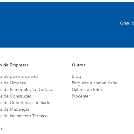
Gratui
io de Empresas
Outros
s de painéis solares
Blog
s de Limpeza
Pergunte à comunidade
s de Remodelação De Casa
Galeria de fotos
s de Construção
Procenter
s de Coberturas e telhados
s de Mudanças
s de Isolamento Termico
os