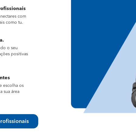
ofissionais
conectares com
ais como tu.
a.
ndo o seu
ações positivas
entes
e escolha os
a sua área
rofissionais