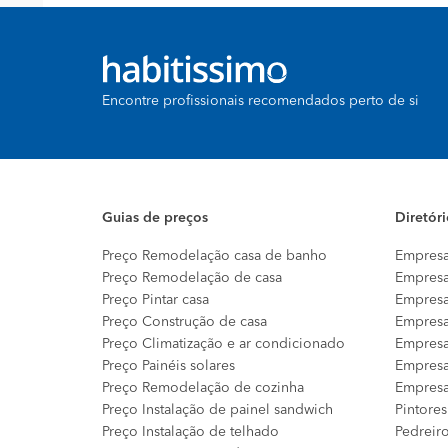
Encontre profissionais recomendados perto de si
Guias de preços
Diretór
Preço Remodelação casa de banho
Empresa
Preço Remodelação de casa
Empresa
Preço Pintar casa
Empresa
Preço Construção de casa
Empresa
Preço Climatização e ar condicionado
Empresa
Preço Painéis solares
Empresa
Preço Remodelação de cozinha
Empresa
Preço Instalação de painel sandwich
Pintores
Preço Instalação de telhado
Pedreir