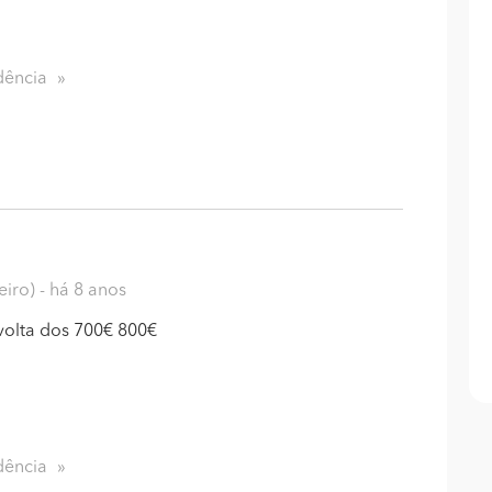
dência
eiro)
- há 8 anos
 volta dos 700€ 800€
dência