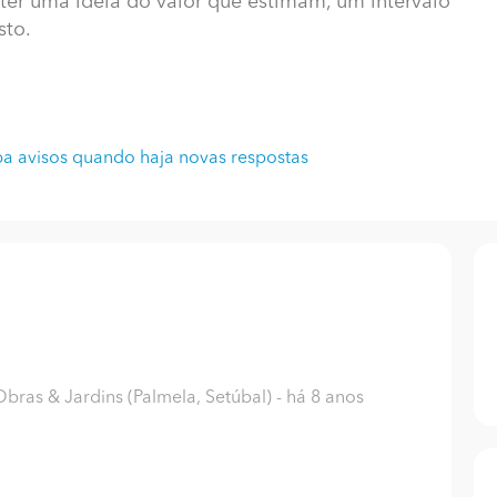
ter uma ideia do valor que estimam, um intervalo
sto.
a avisos quando haja novas respostas
ras & Jardins (Palmela, Setúbal)
- há 8 anos