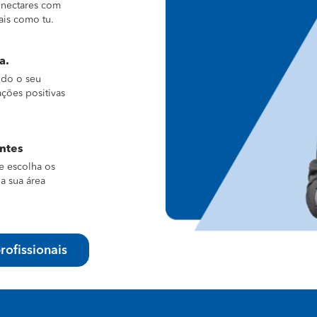
conectares com
ais como tu.
a.
ndo o seu
ações positivas
entes
e escolha os
a sua área
rofissionais