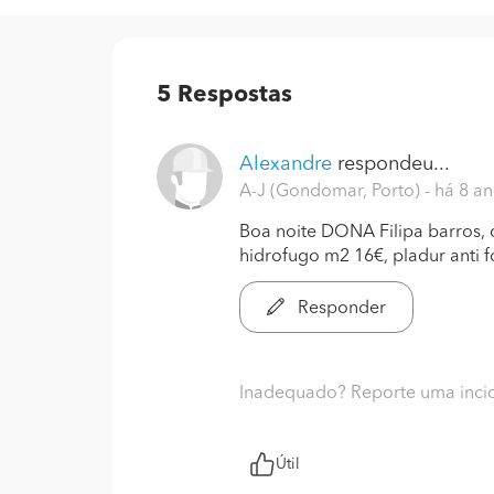
5
Respostas
Alexandre
respondeu...
A-J (Gondomar, Porto)
- há 8 a
Boa noite DONA Filipa barros, 
hidrofugo m2 16€, pladur anti 
Responder
Inadequado? Reporte uma inci
Útil