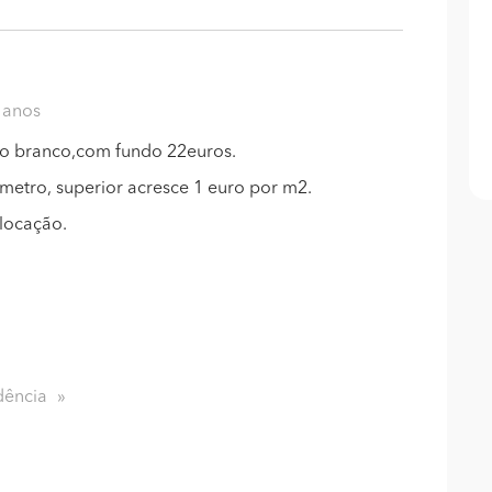
8 anos
do branco,com fundo 22euros.
etro, superior acresce 1 euro por m2.
locação.
dência