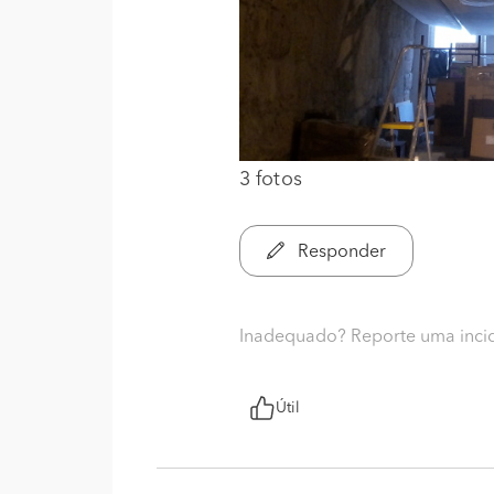
3 fotos
Responder
Inadequado? Reporte uma inci
Útil