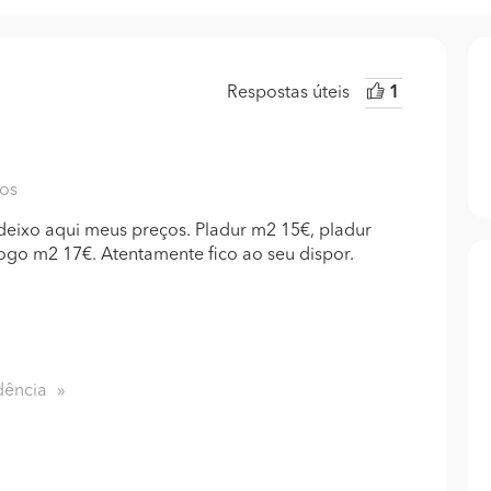
Respostas úteis
1
nos
deixo aqui meus preços. Pladur m2 15€, pladur
fogo m2 17€. Atentamente fico ao seu dispor.
dência