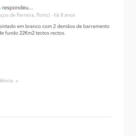
s
respondeu...
ços de Ferreira, Porto)
- há 8 anos
do pintado em branco com 2 demãos de barramento
de fundo 22€m2 tectos rectos.
dência