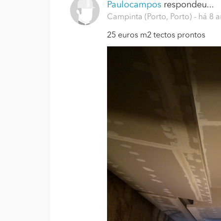
Paulocampos
respondeu...
Campinta (Porto, Porto)
- há 8 
25 euros m2 tectos prontos