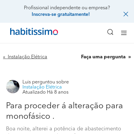
Profissional independente ou empresa?
Inscreva-se gratuitamente!
« Instalação Elétrica
Faça uma pergunta
Luis
perguntou sobre
Instalação Elétrica
Atualizado Há 8 anos
Para proceder á alteração para
Para proceder á alteração para monofásico .
monofásico .
Boa noite, alterei a potência de abastecimento de
Boa noite, alterei a potência de abastecimento
energia para 6.90kVa (trifásico), após alteração os