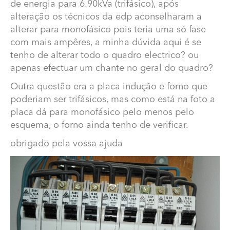
de energia para 6.90kVa (trifásico), após
técnicos da edp aconselharam a alterar para
alteração os técnicos da edp aconselharam a
monofásico pois teria uma só fase com mais ampêres, a
alterar para monofásico pois teria uma só fase
minha dúvida aqui é se tenho de alterar todo o quadro
com mais ampêres, a minha dúvida aqui é se
electrico? ou apenas efectuar um chante no geral do
quadro?
tenho de alterar todo o quadro electrico? ou
apenas efectuar um chante no geral do quadro?
Outra questão era a placa indução e forno que
poderiam ser trifásicos, mas como está na foto a placa
Outra questão era a placa indução e forno que
dá para monofásico pelo menos pelo esquema, o forno
poderiam ser trifásicos, mas como está na foto a
ainda tenho de verificar.
placa dá para monofásico pelo menos pelo
obrigado pela vossa ajuda
esquema, o forno ainda tenho de verificar.
obrigado pela vossa ajuda