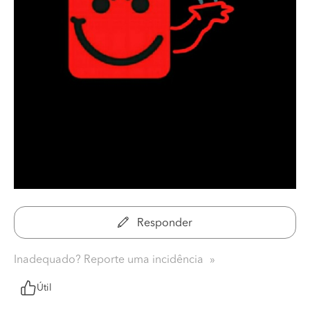
Responder
Inadequado? Reporte uma incidência
Útil