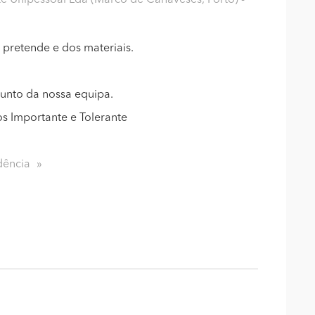
te Unipessoal Lda (Marco de Canaveses, Porto)
-
pretende e dos materiais.
junto da nossa equipa.
 Importante e Tolerante
dência