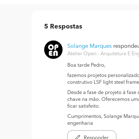
5
Respostas
Solange Marques
respondeu
Atelier Open - Arquitetura E En
Boa tarde Pedro,
fazemos projetos personalizad
construtivo LSF light steel fram
Desde a fase de projeto à fas
chave na mão. Oferecemos uma 
ficar satisfeito.
Cumprimentos, Solange Marques 
engenharia
Responder