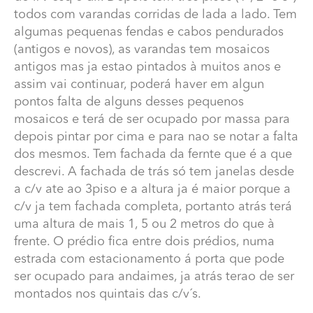
todos com varandas corridas de lada a lado. Tem
as janelas o restante da c/v é subterranea portanto nao
tem fachada, depois tem o r/c sem varandas e a altura
algumas pequenas fendas e cabos pendurados
é ligeiramente mais baixa do que um normal 1º piso,
(antigos e novos), as varandas tem mosaicos
depois começam entao os 3 pisos seguintes que
antigos mas ja estao pintados à muitos anos e
possuem varandas, só existe esqº e direito. A altura
assim vai continuar, poderá haver em algun
será aprom. 13 a 14metros e de largo uns 12 a
pontos falta de alguns desses pequenos
13metros. Até ao inicio do 1º piso nao tem varandas
mosaicos e terá de ser ocupado por massa para
apenas 8 janelas 4 das c/v esq e dir e 4 do r/v esq e dir.
depois pintar por cima e para nao se notar a falta
Depois tem tres pisos (1º, 2º e 3º) todos com varandas
corridas de lada a lado. Tem algumas pequenas fendas
dos mesmos. Tem fachada da fernte que é a que
e cabos pendurados (antigos e novos), as varandas tem
descrevi. A fachada de trás só tem janelas desde
mosaicos antigos mas ja estao pintados à muitos anos e
a c/v ate ao 3piso e a altura ja é maior porque a
assim vai continuar, poderá haver em algun pontos falta
c/v ja tem fachada completa, portanto atrás terá
de alguns desses pequenos mosaicos e terá de ser
uma altura de mais 1, 5 ou 2 metros do que à
ocupado por massa para depois pintar por cima e para
frente. O prédio fica entre dois prédios, numa
nao se notar a falta dos mesmos. Tem fachada da fernte
estrada com estacionamento á porta que pode
que é a que descrevi. A fachada de trás só tem janelas
desde a c/v ate ao 3piso e a altura ja é maior porque a
ser ocupado para andaimes, ja atrás terao de ser
c/v ja tem fachada completa, portanto atrás terá uma
montados nos quintais das c/v´s.
altura de mais 1, 5 ou 2 metros do que à frente. O