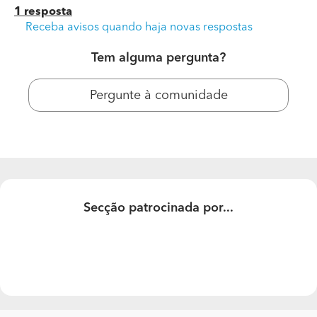
prédio fica entre dois prédios, numa estrada com
1 resposta
estacionamento á porta que pode ser ocupado para
Receba avisos quando haja novas respostas
andaimes, ja atrás terao de ser montados nos quintais
das c/v´s.
Tem alguma pergunta?
Pergunte à comunidade
Secção patrocinada por...