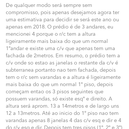
De qualquer modo será sempre sem
compromisso, pois apenas desejamos agora ter
uma estimativa para decidir se será este ano ou
apenas em 2018. O prédio é de 3 andares, eu
mencionei 4 porque o r/c tem a altura
ligeiramente mais baixa do que um normal
1ºandar e existe uma c/v que apenas tem uma
fachada de 2metros. Em resumo, o prédio tem a
c/v onde so estao as janelas o restante da c/v é
Pintar Exterior Prédio Condomínio
subterranea portanto nao tem fachada, depois
tem o r/c sem varandas e a altura é ligeiramente
Exmas/os
mais baixa do que um normal 1º piso, depois
De qualquer modo será sempre sem compromisso,
começam entao os 3 pisos seguintes que
pois apenas desejamos agora ter uma estimativa para
possuem varandas, só existe esqº e direito. A
decidir se será este ano ou apenas em 2018. O prédio é
altura será aprom. 13 a 14metros e de largo uns
de 3 andares, eu mencionei 4 porque o r/c tem a altura
12 a 13metros. Até ao inicio do 1º piso nao tem
ligeiramente mais baixa do que um normal 1ºandar e
varandas apenas 8 janelas 4 das c/v esq e dir e 4
existe uma c/v que apenas tem uma fachada de
do r/v esq e dir. Depois tem tres pisos (1º, 2º e 3º)
2metros. Em resumo, o prédio tem a c/v onde so estao