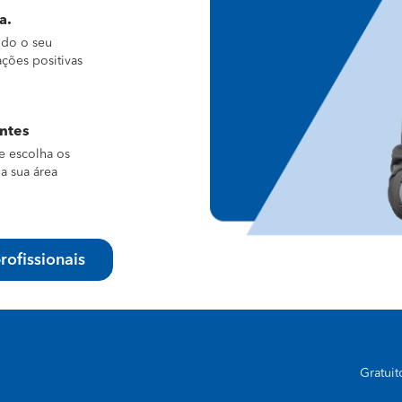
a.
ndo o seu
ações positivas
entes
e escolha os
a sua área
rofissionais
Gratui