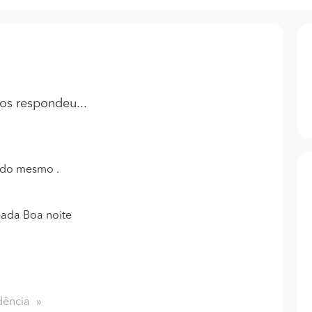
os
respondeu...
 do mesmo .
ada Boa noite
dência