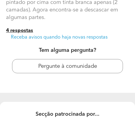
pintado por cima com tinta branca apenas (2
camadas). Agora encontra-se a descascar em
algumas partes.
4 respostas
Receba avisos quando haja novas respostas
Tem alguma pergunta?
Pergunte à comunidade
Teto a descarcar. O que fazer para solucionar este
problema?
O teto da cozinha ficou preto devido a fumo. Foi
pintado por cima com tinta branca apenas (2 camadas).
Agora encontra-se a descascar em algumas partes.
Secção patrocinada por...