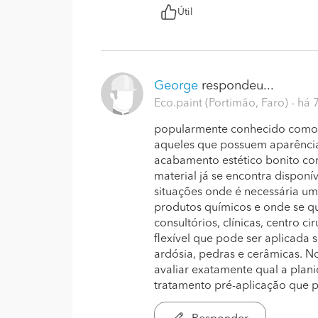
Útil
George
respondeu...
Eco.paint (Portimão, Faro)
- há 
popularmente conhecido como p
aqueles que possuem aparência 
acabamento estético bonito com
material já se encontra dispon
situações onde é necessária uma
produtos químicos e onde se qu
consultórios, clínicas, centro ci
flexível que pode ser aplicada s
ardósia, pedras e cerâmicas. No
avaliar exatamente qual a plani
tratamento pré-aplicação que 