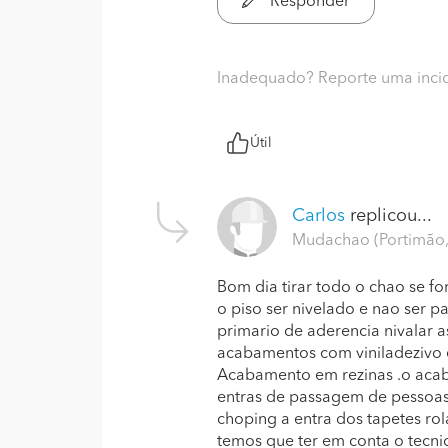
Responder
Inadequado? Reporte uma inci
Útil
Carlos
replicou...
Mudachao (Portimão,
Bom dia tirar todo o chao se fo
o piso ser nivelado e nao ser 
primario de aderencia nivalar a
acabamentos com viniladezivo e
Acabamento em rezinas .o aca
entras de passagem de pessoas 
choping a entra dos tapetes rola
temos que ter em conta o tecnic