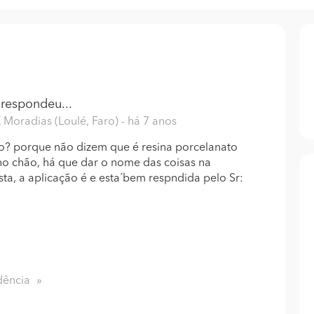
respondeu...
 Moradias (Loulé, Faro)
- há 7 anos
o? porque não dizem que é resina porcelanato
 no chão, há que dar o nome das coisas na
sta, a aplicação é e esta´bem respndida pelo Sr:
dência