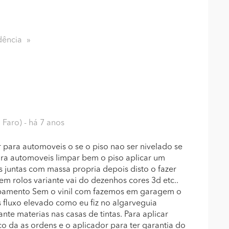
dência
 Faro)
- há 7 anos
r para automoveis o se o piso nao ser nivelado se
para automoveis limpar bem o piso aplicar um
s juntas com massa propria depois disto o fazer
m rolos variante vai do dezenhos cores 3d etc..
bamento Sem o vinil com fazemos em garagem o
fluxo elevado como eu fiz no algarveguia
nte materias nas casas de tintas. Para aplicar
o da as ordens e o aplicador para ter garantia do