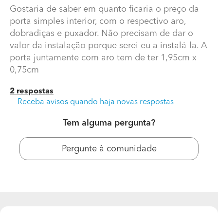
Gostaria de saber em quanto ficaria o preço da
porta simples interior, com o respectivo aro,
dobradiças e puxador. Não precisam de dar o
valor da instalação porque serei eu a instalá-la. A
porta juntamente com aro tem de ter 1,95cm x
0,75cm
2 respostas
Receba avisos quando haja novas respostas
Quanto custa porta simples de interior com aro?
Tem alguma pergunta?
Boa tarde,
Pergunte à comunidade
Gostaria de saber em quanto ficaria o preço da porta
simples interior, com o respectivo aro, dobradiças e
puxador. Não precisam de dar o valor da instalação
porque serei eu a instalá-la. A porta juntamente com
aro tem de ter 1,95cm x 0,75cm