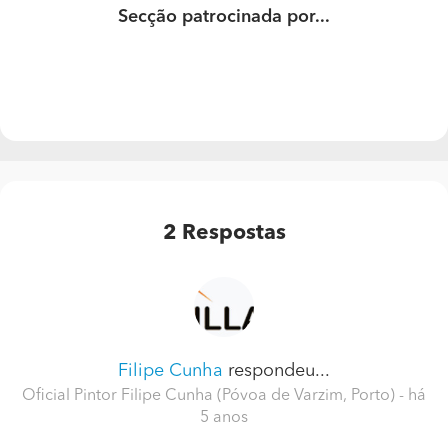
Secção patrocinada por...
2
Respostas
Filipe Cunha
respondeu...
Oficial Pintor Filipe Cunha (Póvoa de Varzim, Porto)
- há
5 anos