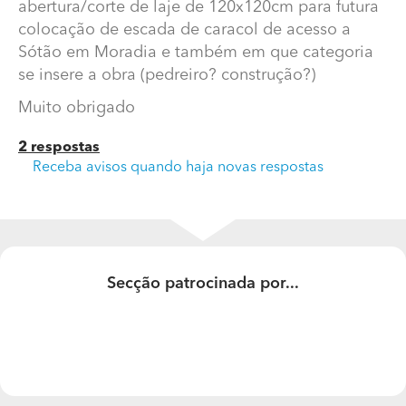
abertura/corte de laje de 120x120cm para futura
colocação de escada de caracol de acesso a Sótão em
colocação de escada de caracol de acesso a
Moradia e também em que categoria se insere a obra
Sótão em Moradia e também em que categoria
(pedreiro? construção?)
se insere a obra (pedreiro? construção?)
Muito obrigado
Muito obrigado
2 respostas
Receba avisos quando haja novas respostas
Secção patrocinada por...