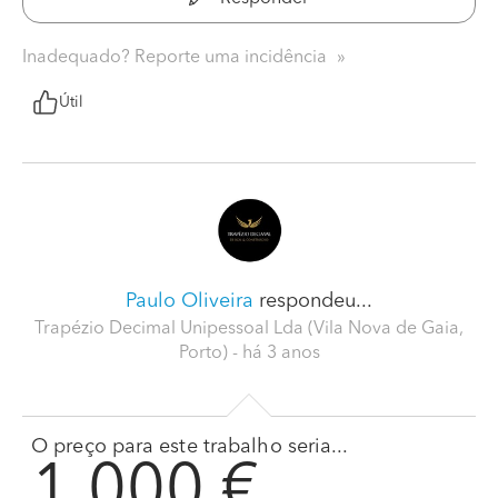
Inadequado? Reporte uma incidência
Útil
Paulo Oliveira
respondeu...
Trapézio Decimal Unipessoal Lda (Vila Nova de Gaia,
Porto)
- há 3 anos
O preço para este trabalho seria...
1.000 €