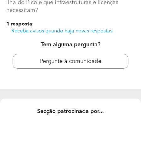
ilha do Pico e que infraestruturas e licenças
necessitam?
1 resposta
Receba avisos quando haja novas respostas
Tem alguma pergunta?
Pergunte à comunidade
Quanto ficaria fazer uma casa T2 com 50 m2?
Quanto ficaria fazer uma casa T2 com 50 m2 na ilha do
Pico e que infraestruturas e licenças necessitam?
Secção patrocinada por...